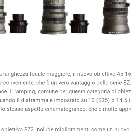
a lunghezza focale maggiore, il nuovo obiettivo 45
conveniente, che è un vero vantaggio della serie EZ.
oce. Il ramping, comune per questa categoria di obiett
ando il diaframma è impostato su T3 (S35) o T4.5 (F
llo stesso aspetto cinematografico, che è molto appre
vo obiettivo EZ3 include miglioramenti come un nuo