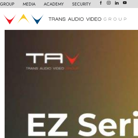
GROUP
❘
MEDIA
❘
ACADEMY
❘
SECURITY
❘