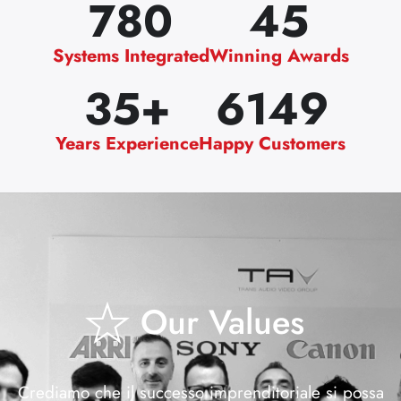
780
45
Systems Integrated
Winning Awards
35
+
6149
Years Experience
Happy Customers
Our Values
Crediamo che il successo imprenditoriale si possa