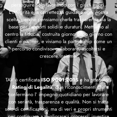
perseguire solo lavorando con i giusti valori.
L’integrità e la correttezza guidano ogni nostra
scelta, perché pensiamo che la trasparenza sia la
base per rapporti solidi e duraturi. Mettiamo al
centro la fiducia, costruita giorno dopo giorno con
clienti e partner, e viviamo la partnership come un
percorso condiviso: collaborare, ascoltarsi e
crescere insieme.
TAV è certificata
ISO 9001:2015
e ha ottenuto il
Rating di Legalità
, due riconoscimenti che
confermano l’ impegno quotidiano per lavorare
con serietà, trasparenza e qualità. Non si tratta
solo di certificazioni, ma di veri e propri strumenti
per continuare a migliorare i processi, investire