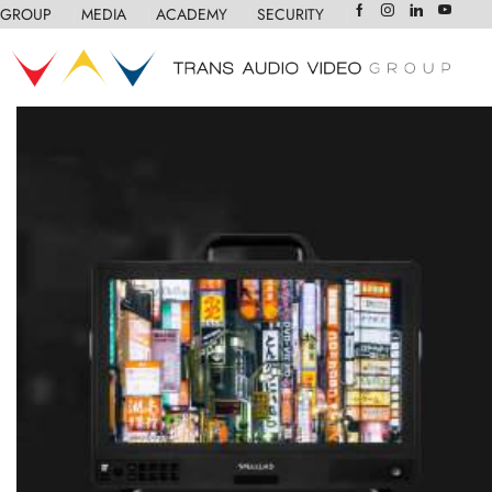
GROUP
❘
MEDIA
❘
ACADEMY
❘
SECURITY
❘