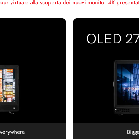
ur virtuale alla scoperta dei nuovi monitor 4K presenta