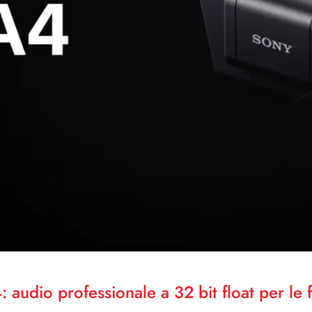
 audio professionale a 32 bit float per le