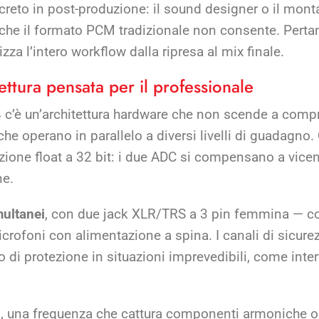
creto in post-produzione: il sound designer o il mont
ità che il formato PCM tradizionale non consente. Pert
zza l’intero workflow dalla ripresa al mix finale.
ttura pensata per il professionale
A4 c’è un’architettura hardware che non scende a comp
he operano in parallelo a diversi livelli di guadagno
azione float a 32 bit: i due ADC si compensano a vic
ne.
multanei
, con due jack XLR/TRS a 3 pin femmina — c
icrofoni con alimentazione a spina. I canali di sicu
lo di protezione in situazioni imprevedibili, come inter
z
, una frequenza che cattura componenti armoniche oltr