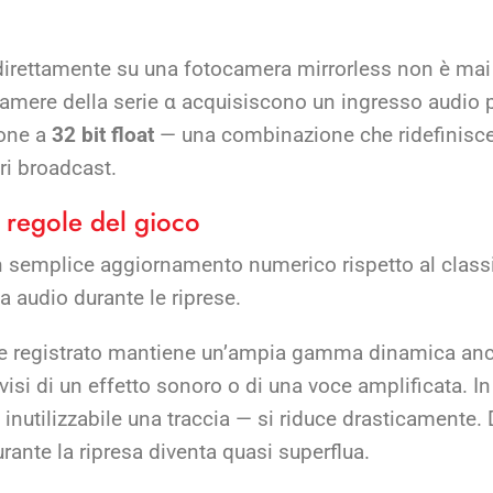
 direttamente su una fotocamera mirrorless non è mai
camere della serie α acquisiscono un ingresso audio p
ione a
32 bit float
— una combinazione che ridefinisce 
i broadcast.
e regole del gioco
 un semplice aggiornamento numerico rispetto al clas
a audio durante le riprese.
gnale registrato mantiene un’ampia gamma dinamica anc
isi di un effetto sonoro o di una voce amplificata. In p
inutilizzabile una traccia — si riduce drasticamente.
rante la ripresa diventa quasi superflua.