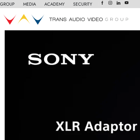
GROUP
❘
MEDIA
❘
ACADEMY
❘
SECURITY
❘