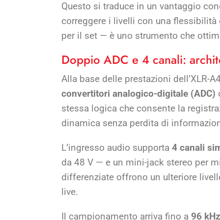
Questo si traduce in un vantaggio con
correggere i livelli con una flessibil
per il set — è uno strumento che ottimi
Doppio ADC e 4 canali: archite
Alla base delle prestazioni dell’XLR-
convertitori analogico-digitale (ADC)
c
stessa logica che consente la registr
dinamica senza perdita di informazio
L’ingresso audio supporta
4 canali si
da 48 V — e un mini-jack stereo per m
differenziate offrono un ulteriore livel
live.
Il campionamento arriva fino a
96 kH